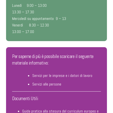
mesi e/o di lungo periodo.
Lunedì 9.00 – 13.00
Dove trovarlo?
I servizi IVC sono diffusi in tutto il territorio
13.30 – 17.30
regionale per favorire l’accesso a questo percorso di certificazione
Con questo provvedimento, la Regione mira a favorire la
Mercoledì su appuntamento 9 – 13
delle competenze.
realizzazione di azioni positive per l’inclusione socio-lavorativa
Venerdì 8.30 – 12.30
delle persone con disabilità attraverso misure di supporto nella
Questo percorso è indicato per tutte le persone che hanno
13.00 – 17.00
ricerca di esperienze professionali funzionali alla progressiva
necessità di certificare le proprie competenze acquisite sul
integrazione nel mercato del lavoro.
campo, rendendole così più facilmente spendibili nel mondo del
lavoro, acquisendo un più ampio ventaglio di possibilità
occupazionali.
Per saperne di più è possibile scaricare il seguente
materiale informativo:
Servizi per le imprese e i datori di lavoro
Servizi alle persone
Documenti Utili
Guida pratica alla stesura del curriculum europeo e