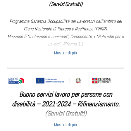
(Servizi Gratuiti)
Programma Garanzia Occupabilità dei Lavoratori nell’ambito del
Piano Nazionale di Ripresa e Resilienza (PNRR),
Missione 5 “Inclusione e coesione”, Componente 1 “Politiche per il
Lavoro”, Riforma 1.1
“Politiche Attive del Lavoro e Formazione”, finanziato dall’Unione
Mostra di più
europea – Next Generation EU
Il Programma GOL
, acronimo di “
Garanzia di Occupabilità dei
Lavoratori
,” è una iniziativa volta a stimolare l’occupazione in Italia
e affrontare la disoccupazione, inserendosi nel Piano Nazionale di
Buono servizi lavoro per persone con
Ripresa e Resilienza (PNRR) con una durata prevista dal 2021 al
2025.
disabilità – 2021-2024 – Rifinanziamento.
(Servizi Gratuiti)
I destinatari del programma GOL includono diversi gruppi:
Mostra di più
Lavoratori fragili: NEET, donne svantaggiate, disabili, e
Con la determina dirigenziale n. 798 del 20/12/2024 sono state