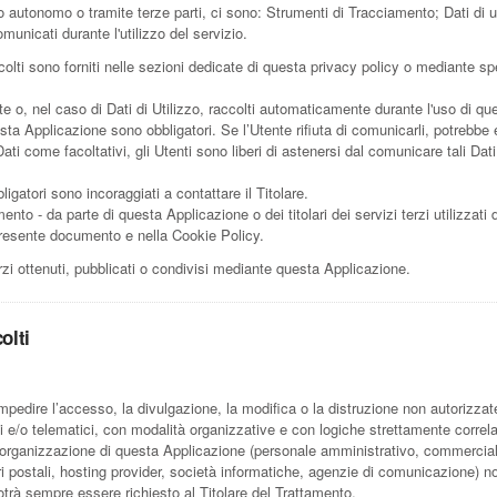
o autonomo o tramite terze parti, ci sono: Strumenti di Tracciamento; Dati di 
municati durante l'utilizzo del servizio.
olti sono forniti nelle sezioni dedicate di questa privacy policy o mediante spec
te o, nel caso di Dati di Utilizzo, raccolti automaticamente durante l'uso di q
esta Applicazione sono obbligatori. Se l’Utente rifiuta di comunicarli, potrebbe
Dati come facoltativi, gli Utenti sono liberi di astenersi dal comunicare tali 
gatori sono incoraggiati a contattare il Titolare.
mento - da parte di questa Applicazione o dei titolari dei servizi terzi utilizzati 
nel presente documento e nella Cookie Policy.
rzi ottenuti, pubblicati o condivisi mediante questa Applicazione.
olti
impedire l’accesso, la divulgazione, la modifica o la distruzione non autorizzat
 e/o telematici, con modalità organizzative e con logiche strettamente correlate a
ll’organizzazione di questa Applicazione (personale amministrativo, commercial
rrieri postali, hosting provider, società informatiche, agenzie di comunicazione
otrà sempre essere richiesto al Titolare del Trattamento.