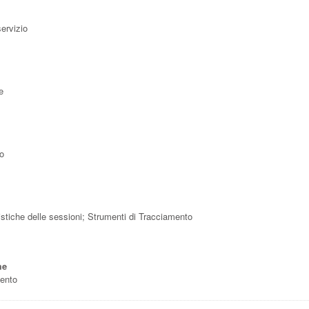
servizio
e
to
atistiche delle sessioni; Strumenti di Tracciamento
me
mento