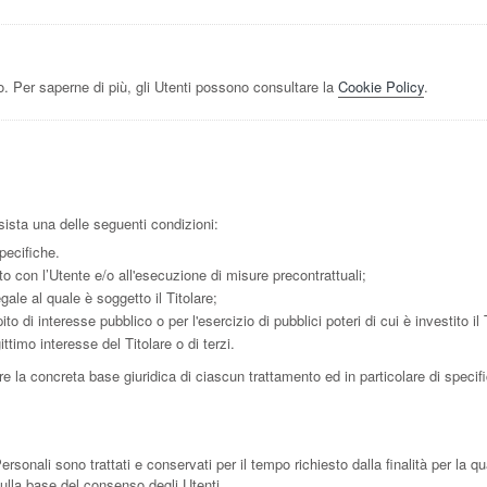
. Per saperne di più, gli Utenti possono consultare la
Cookie Policy
.
ussista una delle seguenti condizioni:
pecifiche.
to con l’Utente e/o all'esecuzione di misure precontrattuali;
ale al quale è soggetto il Titolare;
 di interesse pubblico o per l'esercizio di pubblici poteri di cui è investito il 
ttimo interesse del Titolare o di terzi.
e la concreta base giuridica di ciascun trattamento ed in particolare di specifi
onali sono trattati e conservati per il tempo richiesto dalla finalità per la q
sulla base del consenso degli Utenti.