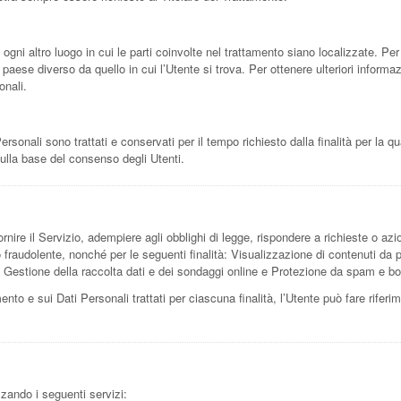
 ogni altro luogo in cui le parti coinvolte nel trattamento siano localizzate. Per u
n paese diverso da quello in cui l’Utente si trova. Per ottenere ulteriori informa
onali.
onali sono trattati e conservati per il tempo richiesto dalla finalità per la q
sulla base del consenso degli Utenti.
rnire il Servizio, adempiere agli obblighi di legge, rispondere a richieste o azioni
e o fraudolente, nonché per le seguenti finalità: Visualizzazione di contenuti da
g, Gestione della raccolta dati e dei sondaggi online e Protezione da spam e bo
mento e sui Dati Personali trattati per ciascuna finalità, l’Utente può fare rifer
izzando i seguenti servizi: