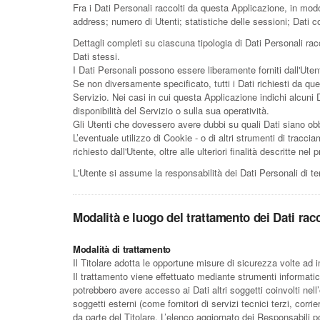
Fra i Dati Personali raccolti da questa Applicazione, in mod
address; numero di Utenti; statistiche delle sessioni; Dati co
Dettagli completi su ciascuna tipologia di Dati Personali racc
Dati stessi.
I Dati Personali possono essere liberamente forniti dall'Uten
Se non diversamente specificato, tutti i Dati richiesti da qu
Servizio. Nei casi in cui questa Applicazione indichi alcuni 
disponibilità del Servizio o sulla sua operatività.
Gli Utenti che dovessero avere dubbi su quali Dati siano obbli
L’eventuale utilizzo di Cookie - o di altri strumenti di traccia
richiesto dall'Utente, oltre alle ulteriori finalità descritte 
L'Utente si assume la responsabilità dei Dati Personali di te
Modalità e luogo del trattamento dei Dati racc
Modalità di trattamento
Il Titolare adotta le opportune misure di sicurezza volte ad 
Il trattamento viene effettuato mediante strumenti informatici
potrebbero avere accesso ai Dati altri soggetti coinvolti ne
soggetti esterni (come fornitori di servizi tecnici terzi, co
da parte del Titolare. L’elenco aggiornato dei Responsabili p