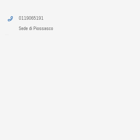
0119065191
Sede di Piossasco
Dove Siamo:
Vienici a trovare quando vuoi
Via Trieste 42 – 10064 Pinerolo (TO)