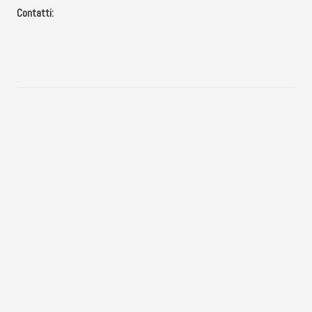
Contatti:
Dubbi sul tuo piano ideale
info@consorziofiq.it