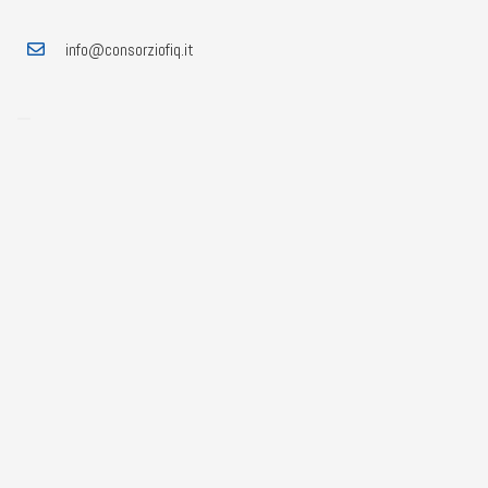
info@consorziofiq.it
0121393617
Sede di Pinerolo
0121482341
Sede di Frossasco