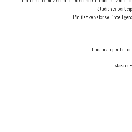
Destiné aux élèves des filières salle, cuisine et vente, 
étudiants partici
L’initiative valorise l’intelli
Consorzio per la For
Maison F