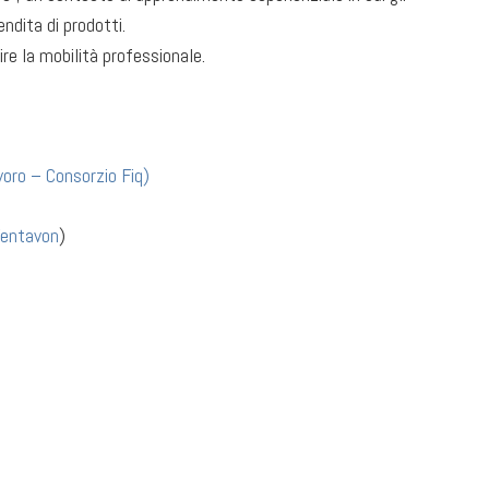
ndita di prodotti.
rire la mobilità professionale.
oro – Consorzio Fiq
)
entavon
)