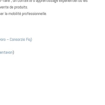
ir-faire”, un contexte d’apprentissage expérientiel où les
vente de produits.
ser la mobilité professionnelle.
oro – Consorzio Fiq
)
entavon
)